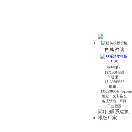
在 线 咨 询
张经理：
18713004999
辛经理：
15133689632
邮箱：
1352998634@qq.com
地址：文安县左
各庄镇南二环路
工业园区