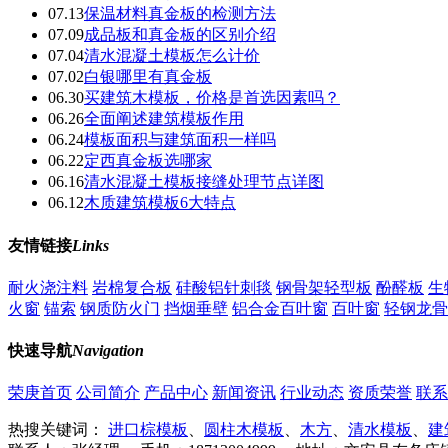
07.13
保温材料真金板的检测方法
07.09
成品板和真金板的区别介绍
07.04
清水混凝土模板怎么计价
07.02
白银哪里有真金板
06.30
买建筑木模板，价格是首选因素吗？
06.26
全面阐述建筑模板作用
06.24
模板面积与建筑面积一样吗
06.22
定西真金板选哪家
06.16
清水混凝土模板接缝处理节点详图
06.12
木质建筑模板6大特点
友情链接
Links
耐火浇注料
岩棉复合板
硅酸铝针刺毯
钢骨架轻型板
酚醛板
生
火窗
锚索
钢质防火门
挡烟垂壁
铝合金百叶窗
百叶窗
轻钢龙骨
快速导航
Navigation
荣庚首页
公司简介
产品中心
新闻资讯
行业动态
资质荣誉
联系
热搜关键词：
进口棕模板
、
圆柱木模板
、
木方
、
清水模板
、
建