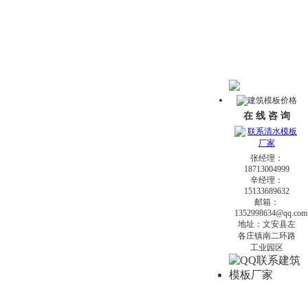
在 线 咨 询
张经理：
18713004999
辛经理：
15133689632
邮箱：
1352998634@qq.com
地址：文安县左
各庄镇南二环路
工业园区