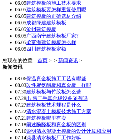
06.05
建筑模板的施工技术要求
06.05
建筑模板要怎样重复使用呢
06.05
建筑模板的正确选材介绍
06.05
成都绿建建筑模板
06.05
沧州建筑模板
06.05
广西南宁建筑模板厂家?
06.05
柔富海建筑模板怎么样
06.05
四川建筑模板定额
您现在的位置：
首页
> >
新闻资讯
>
新闻资讯
08.06
保温真金板施工工艺有哪些
08.03
改性聚氨酯板和真金板一样吗
07.30
建筑模板与竹胶板怎么选
07.28
出 售二手真金板设备58有吗
07.27
建筑模板技术规程是什么
07.22
清水混凝土模板技术施工方案
07.21
建筑模板哪里有卖
07.18
阐述酚醛板和真金板的区别
07.16
说明清水混凝土模板的设计计算和应用
07.14
滦县清水模板厂工作好嘛