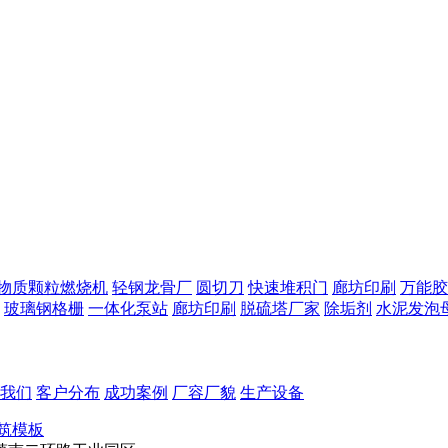
物质颗粒燃烧机
轻钢龙骨厂
圆切刀
快速堆积门
廊坊印刷
万能胶
玻璃钢格栅
一体化泵站
廊坊印刷
脱硫塔厂家
除垢剂
水泥发泡
我们
客户分布
成功案例
厂容厂貌
生产设备
筑模板