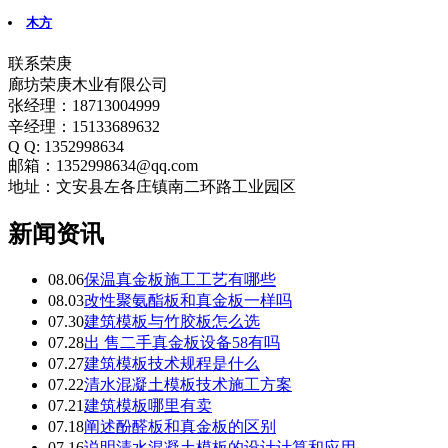
木方
联系荣庚
廊坊荣庚木业有限公司
张经理：18713004999
辛经理：15133689632
Q Q: 1352998634
邮箱：1352998634@qq.com
地址：文安县左各庄镇南二环路工业园区
新闻资讯
08.06
保温真金板施工工艺有哪些
08.03
改性聚氨酯板和真金板一样吗
07.30
建筑模板与竹胶板怎么选
07.28
出 售二手真金板设备58有吗
07.27
建筑模板技术规程是什么
07.22
清水混凝土模板技术施工方案
07.21
建筑模板哪里有卖
07.18
阐述酚醛板和真金板的区别
07.16
说明清水混凝土模板的设计计算和应用