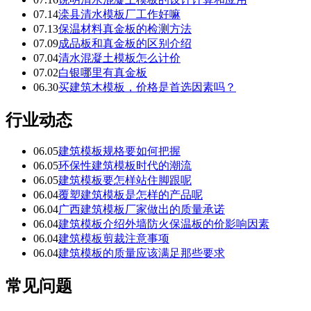
07.14
滦县清水模板厂工作好嘛
07.13
保温材料真金板的检测方法
07.09
成品板和真金板的区别介绍
07.04
清水混凝土模板怎么计价
07.02
白银哪里有真金板
06.30
买建筑木模板，价格是首选因素吗？
行业动态
06.05
建筑模板规格要如何把握
06.05
环保性建筑模板时代的潮流
06.05
建筑模板要怎样站住脚跟呢
06.04
覆塑建筑模板是怎样的产品呢
06.04
广西建筑模板厂家做出的质量承诺
06.04
建筑模板介绍外墙防火保温板的价影响因素
06.04
建筑模板剪裁注意事项
06.04
建筑模板的质量应该满足那些要求
常见问题