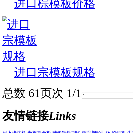
进口棕模板价格
进口宗模板规格
总数 6
1
页次 1/1
友情链接
Links
耐火浇注料
岩棉复合板
硅酸铝针刺毯
钢骨架轻型板
酚醛板
生