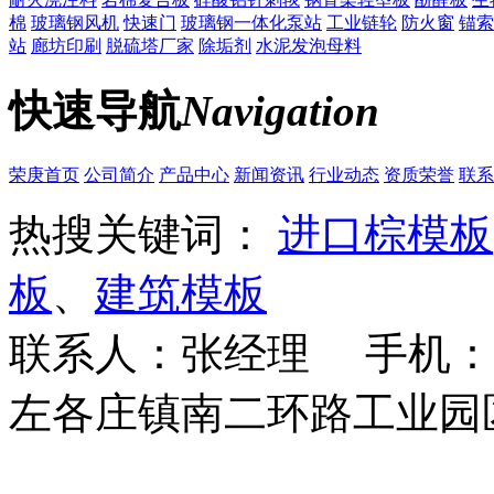
棉
玻璃钢风机
快速门
玻璃钢一体化泵站
工业链轮
防火窗
锚索
站
廊坊印刷
脱硫塔厂家
除垢剂
水泥发泡母料
快速导航
Navigation
荣庚首页
公司简介
产品中心
新闻资讯
行业动态
资质荣誉
联系
热搜关键词：
进口棕模板
板
、
建筑模板
联系人：张经理 手机：18
左各庄镇南二环路工业