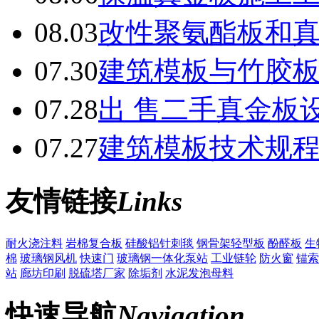
08.03
改性聚氨酯板和
07.30
建筑模板与竹胶
07.28
出 售二手真金板设
07.27
建筑模板技术规
友情链接
Links
耐火浇注料
岩棉复合板
硅酸铝针刺毯
钢骨架轻型板
酚醛板
生
棉
玻璃钢风机
快速门
玻璃钢一体化泵站
工业链轮
防火窗
锚索
站
廊坊印刷
脱硫塔厂家
除垢剂
水泥发泡母料
快速导航
Navigation