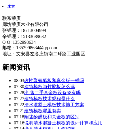
木方
联系荣庚
廊坊荣庚木业有限公司
张经理：18713004999
辛经理：15133689632
Q Q: 1352998634
邮箱：1352998634@qq.com
地址：文安县左各庄镇南二环路工业园区
新闻资讯
08.03
改性聚氨酯板和真金板一样吗
07.30
建筑模板与竹胶板怎么选
07.28
出 售二手真金板设备58有吗
07.27
建筑模板技术规程是什么
07.22
清水混凝土模板技术施工方案
07.21
建筑模板哪里有卖
07.18
阐述酚醛板和真金板的区别
07.16
说明清水混凝土模板的设计计算和应用
07.14
滦县清水模板厂工作好嘛