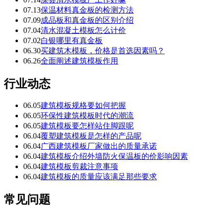
07.13
保温材料真金板的检测方法
07.09
成品板和真金板的区别介绍
07.04
清水混凝土模板怎么计价
07.02
白银哪里有真金板
06.30
买建筑木模板，价格是首选因素吗？
06.26
全面阐述建筑模板作用
行业动态
06.05
建筑模板规格要如何把握
06.05
环保性建筑模板时代的潮流
06.05
建筑模板要怎样站住脚跟呢
06.04
覆塑建筑模板是怎样的产品呢
06.04
广西建筑模板厂家做出的质量承诺
06.04
建筑模板介绍外墙防火保温板的价影响因素
06.04
建筑模板剪裁注意事项
06.04
建筑模板的质量应该满足那些要求
常见问题