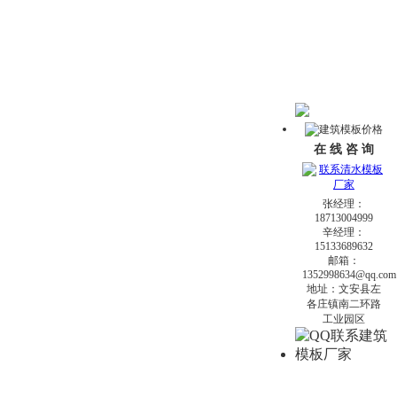
在 线 咨 询
张经理：
18713004999
辛经理：
15133689632
邮箱：
1352998634@qq.com
地址：文安县左
各庄镇南二环路
工业园区