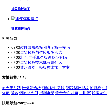
建筑模板加工
建筑模板特点
相关新闻
08.03
改性聚氨酯板和真金板一样吗
07.30
建筑模板与竹胶板怎么选
07.28
出 售二手真金板设备58有吗
07.27
建筑模板技术规程是什么
07.22
清水混凝土模板技术施工方案
友情链接
Links
耐火浇注料
岩棉复合板
硅酸铝针刺毯
钢骨架轻型板
酚醛板
生
火窗
锚索
钢质防火门
挡烟垂壁
铝合金百叶窗
百叶窗
轻钢龙骨
快速导航
Navigation